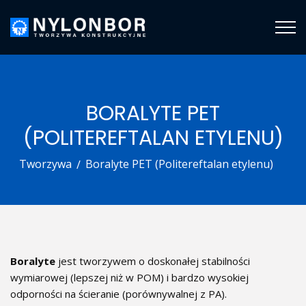
BORALYTE PET
(POLITEREFTALAN ETYLENU)
Tworzywa
Boralyte PET (Politereftalan etylenu)
Boralyte
jest tworzywem o doskonałej stabilności
wymiarowej (lepszej niż w POM) i bardzo wysokiej
odporności na ścieranie (porównywalnej z PA).