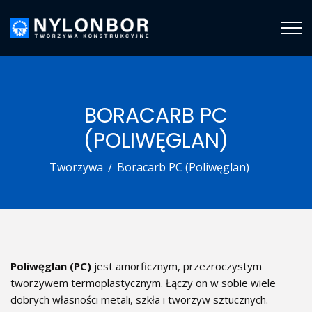
BORACARB PC
(POLIWĘGLAN)
Tworzywa
Boracarb PC (Poliwęglan)
Poliwęglan (PC)
jest amorficznym, przezroczystym
tworzywem termoplastycznym. Łączy on w sobie wiele
dobrych własności metali, szkła i tworzyw sztucznych.